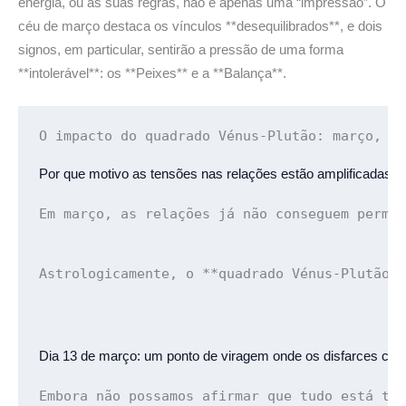
energia, ou as suas regras, não é apenas uma “impressão”. O
céu de março destaca os vínculos **desequilibrados**, e dois
signos, em particular, sentirão a pressão de uma forma
**intolerável**: os **Peixes** e a **Balança**.
O impacto do quadrado Vénus-Plutão: 
março, m
Por que motivo as tensões nas relações estão amplificadas 
Em março, as relações já não conseguem perma
Astrologicamente, o **quadrado Vénus-Plutão*
Dia 13 de março: 
um ponto de viragem onde os disfarces ca
Embora não possamos afirmar que tudo está tr