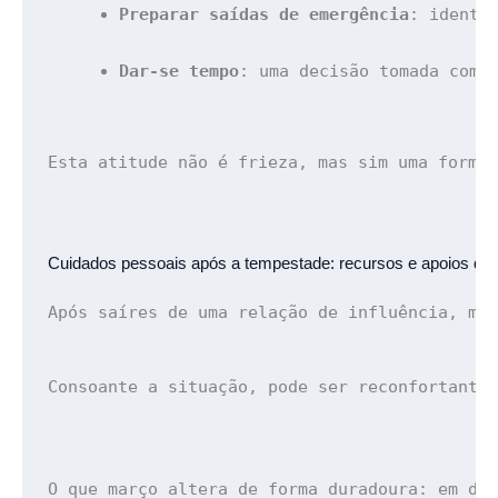
Preparar saídas de emergência
: identi
Dar-se tempo
: uma decisão tomada com 
Esta atitude não é frieza, mas sim uma forma
Cuidados pessoais após a tempestade: 
recursos e apoios dis
Após saíres de uma relação de influência, me
Consoante a situação, pode ser reconfortante
O que março altera de forma duradoura: 
em di