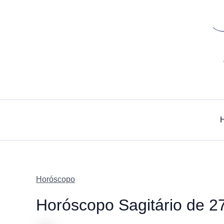
Skip
to
content
Horóscopo
Horóscopo Sagitário de 2