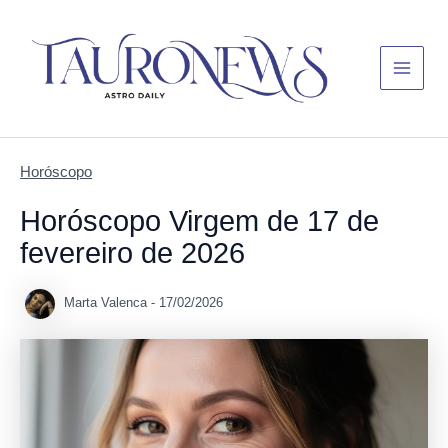
Skip
Main
to
Menu
content
Horóscopo
Horóscopo Virgem de 17 de
fevereiro de 2026
Marta Valenca
-
17/02/2026