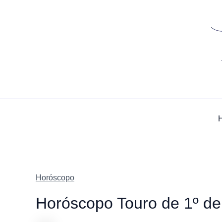
Skip
to
content
Horóscopo
Horóscopo Touro de 1º d