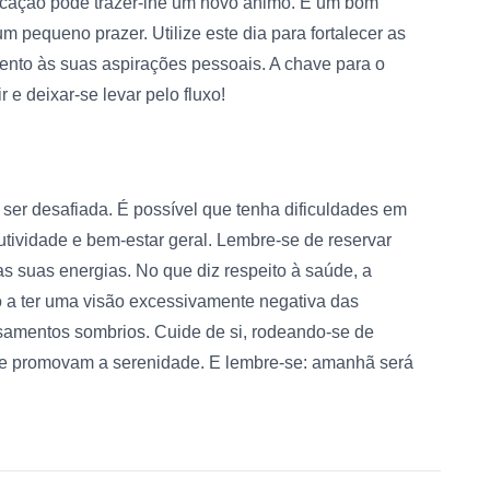
ficação pode trazer-lhe um novo ânimo. É um bom
 pequeno prazer. Utilize este dia para fortalecer as
ento às suas aspirações pessoais. A chave para o
 e deixar-se levar pelo fluxo!
 ser desafiada. É possível que tenha dificuldades em
utividade e bem-estar geral. Lembre-se de reservar
s suas energias. No que diz respeito à saúde, a
 a ter uma visão excessivamente negativa das
nsamentos sombrios. Cuide de si, rodeando-se de
ue promovam a serenidade. E lembre-se: amanhã será