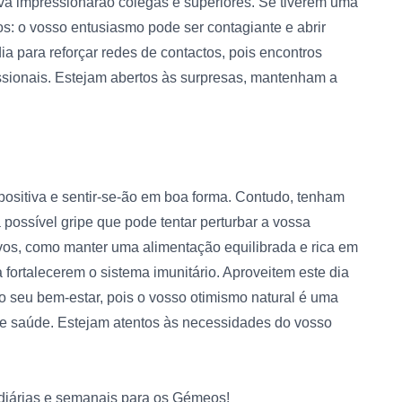
ativa impressionarão colegas e superiores. Se tiverem uma
os: o vosso entusiasmo pode ser contagiante e abrir
ia para reforçar redes de contactos, pois encontros
ssionais. Estejam abertos às surpresas, mantenham a
positiva e sentir-se-ão em boa forma. Contudo, tenham
ossível gripe que pode tentar perturbar a vossa
vos, como manter uma alimentação equilibrada e rica em
fortalecerem o sistema imunitário. Aproveitem este dia
 seu bem-estar, pois o vosso otimismo natural é uma
 de saúde. Estejam atentos às necessidades do vosso
diárias e semanais para os Gémeos!