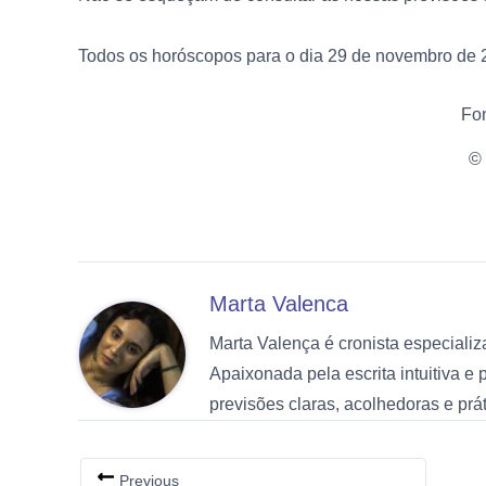
Todos os horóscopos para o dia 29 de novembro de 
Fo
© 
Marta Valenca
Marta Valença é cronista especiali
Apaixonada pela escrita intuitiva e
previsões claras, acolhedoras e pr
Previous