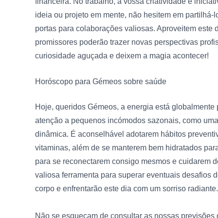
financeira. No trabalho, a vossa criatividade e inici
ideia ou projeto em mente, não hesitem em partilhá-l
portas para colaborações valiosas. Aproveitem este d
promissores poderão trazer novas perspectivas profi
curiosidade aguçada e deixem a magia acontecer!
Horóscopo para Gémeos sobre
saúde
Hoje, queridos Gémeos, a energia está globalmente 
atenção a pequenos incómodos sazonais, como uma p
dinâmica. É aconselhável adotarem hábitos preventi
vitaminas, além de se manterem bem hidratados para 
para se reconectarem consigo mesmos e cuidarem do
valiosa ferramenta para superar eventuais desafios
corpo e enfrentarão este dia com um sorriso radiante.
Não se esqueçam de consultar as nossas previsões 