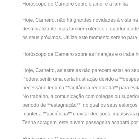
Horóscopo de Carneiro sobre o amor
e a família
Hoje, Carneiro, não há grandes novidades à vista na 
desmoralizante, mas também oferece a oportunidade d
os seus próximos. Utilize este momento sereno para c
Horóscopo de Carneiro sobre
as finanças e o trabalh
Hoje, Carneiro, as estrelas não parecem estar ao seu 
Poderá sentir uma certa frustração devido a **despe
necessário ter uma **vigilância redobrada** para evi
No trabalho, a comunicação com colegas ou superior
período de **estagnação**, no qual os seus esforço
manter a **paciência** e evitar decisões impulsivas 
Tenha coragem, este nuvem passageira acabará por s
Horóscopo de Carneiro sobre
a saúde