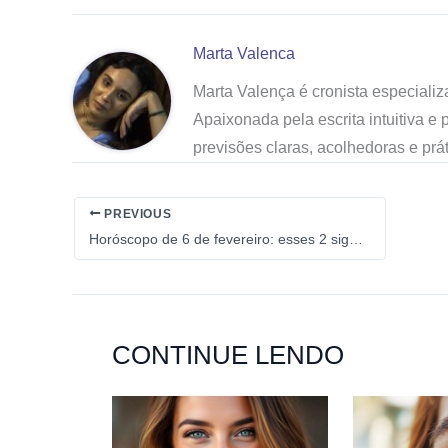
Marta Valenca
Marta Valença é cronista especiali
Apaixonada pela escrita intuitiva e
previsões claras, acolhedoras e pr
PREVIOUS
Horóscopo de 6 de fevereiro: esses 2 signos do zodíaco vão receber uma mensagem que trará à tona uma dolorosa memória amorosa
CONTINUE LENDO