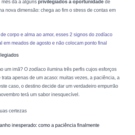
e mês dá a alguns
privilegiados a oportunidade
de
ma nova dimensão: chega ao fim o stress de contas em
de corpo e alma ao amor, esses 2 signos do zodíaco
al em meados de agosto e não colocam ponto final
ilegiados
o um imã? O zodíaco ilumina três perfis cujos esforços
trata apenas de um acaso: muitas vezes, a paciência, a
este caso, o destino decide dar um verdadeiro empurrão
 novembro terá um sabor inesquecível.
uas certezas
ganho inesperado: como a paciência finalmente