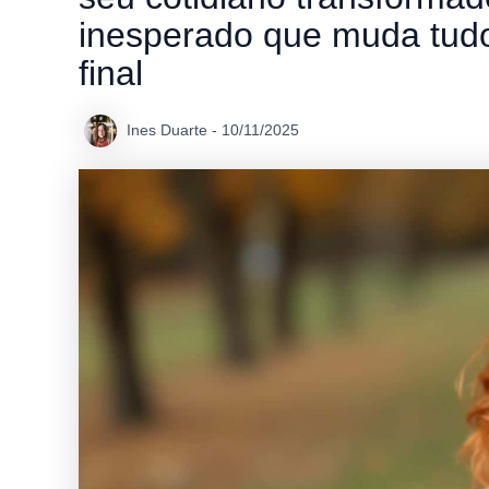
inesperado que muda tud
final
Ines Duarte
-
10/11/2025