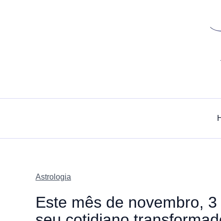
Skip
to
content
Astrologia
Este mês de novembro, 3
seu cotidiano transforma