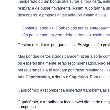
inesperado ou um bónus que surge à hora certa, est
respirar e de ousar novamente. Assim, tudo ganha u
descoberto, e projetos antes adiados voltam à vida.
Continue lendo >>
Conhecidos por se entregarem 
vão passar por um verdadeiro terremoto sentiment
Destino e zodíaco:
por que estes três signos são priv
Mas por que certos signos parecem atrair a sorte com
ou esperas finalmente serão recompensados. Não se 
perseverança e a fé acabam por trazer resultados. N
aos Capricórnios, Arietes e Sagitários
. Para eles,
Capricórnio:
a recompensa esperada transforma as s
Capricórnio,
o trabalhador incansável diante de um 
compensa