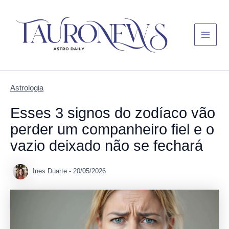
Skip
Main
to
Menu
content
Astrologia
Esses 3 signos do zodíaco vão
perder um companheiro fiel e o
vazio deixado não se fechará
Ines Duarte
-
20/05/2026