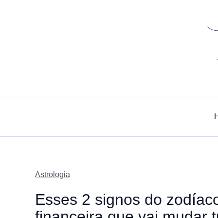
Skip
to
content
Astrologia
Esses 2 signos do zodíac
financeira que vai mudar 