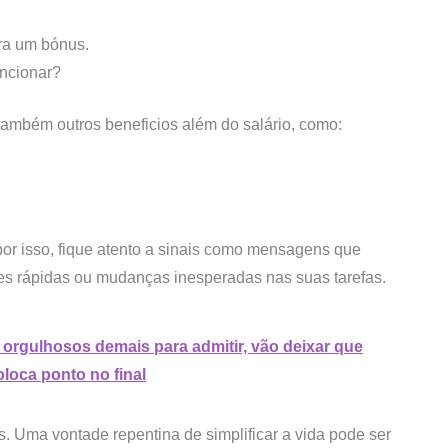
ara um bónus.
uncionar?
e também outros beneficios além do salário, como:
or isso, fique atento a sinais como mensagens que
ões rápidas ou mudanças inesperadas nas suas tarefas.
 orgulhosos demais para admitir, vão deixar que
loca ponto no final
Uma vontade repentina de simplificar a vida pode ser