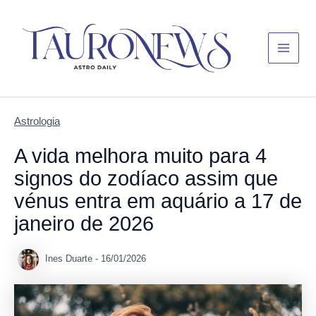
Skip
Main
to
Menu
content
Astrologia
A vida melhora muito para 4
signos do zodíaco assim que
vénus entra em aquário a 17 de
janeiro de 2026
Ines Duarte
-
16/01/2026