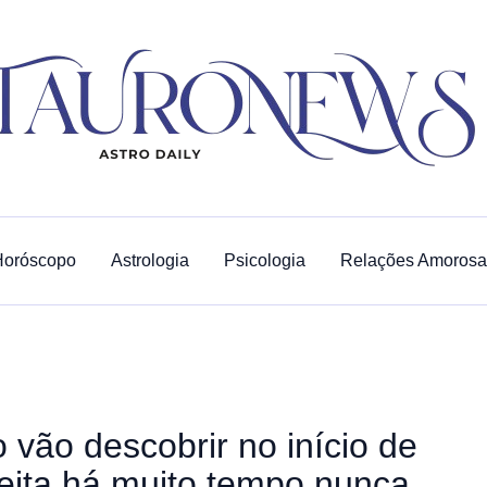
Horóscopo
Astrologia
Psicologia
Relações Amorosa
 vão descobrir no início de
eita há muito tempo nunca