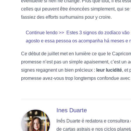
éventuelle si rien ne change. Plus que tout, il est es
celles qui peuvent être énoncées simplement, qui se v
fassiez des efforts surhumains pour y croire.
Continue lendo >>
Estes 3 signos do zodíaco vã
agosto e essa pessoa os acompanha há meses e nã
Ce début de juillet met en lumière ce que le Capricorn
promesse n’est pas un simple apaisement, c’est un ac
signes regagnent un bien précieux :
leur lucidité
, et
promesse avez-vous trop longtemps confondue avec 
Ines Duarte
Inês Duarte é redatora e consultor
de cartas astrais e nos ciclos planet