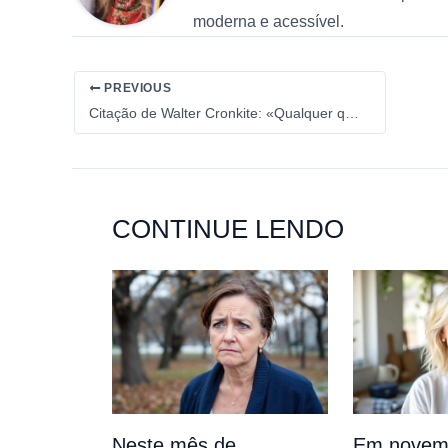
moderna e acessível.
PREVIOUS
Citação de Walter Cronkite: «Qualquer que seja o custo de nossas bibliotecas, esse preço é irrisório comparado ao de uma nação ignorante»
CONTINUE LENDO
Neste mês de
Em novemb