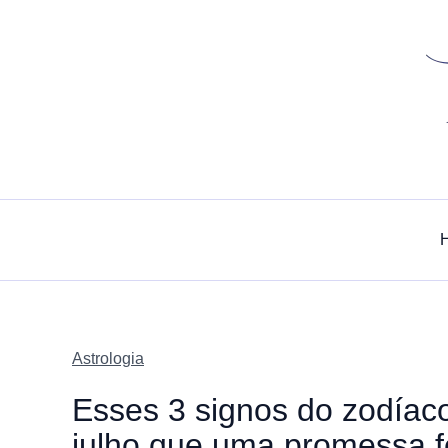
Skip
to
content
Astrologia
Esses 3 signos do zodíaco
julho que uma promessa f