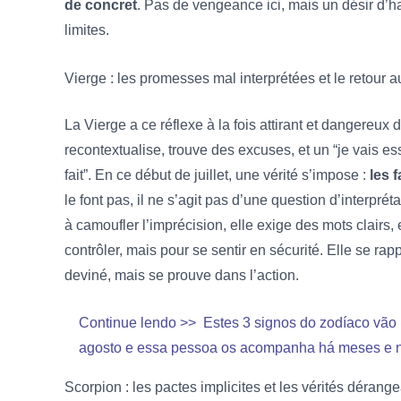
de concret
. Pas de vengeance ici, mais un désir d’h
limites.
Vierge :
les promesses mal interprétées et le retour au
La Vierge a ce réflexe à la fois attirant et dangereux 
recontextualise, trouve des excuses, et un “je vais es
fait”. En ce début de juillet, une vérité s’impose :
les 
le font pas, il ne s’agit pas d’une question d’interprét
à camoufler l’imprécision, elle exige des mots clairs,
contrôler, mais pour se sentir en sécurité. Elle se r
deviné, mais se prouve dans l’action.
Continue lendo >>
Estes 3 signos do zodíaco vã
agosto e essa pessoa os acompanha há meses e nã
Scorpion :
les pactes implicites et les vérités dérang