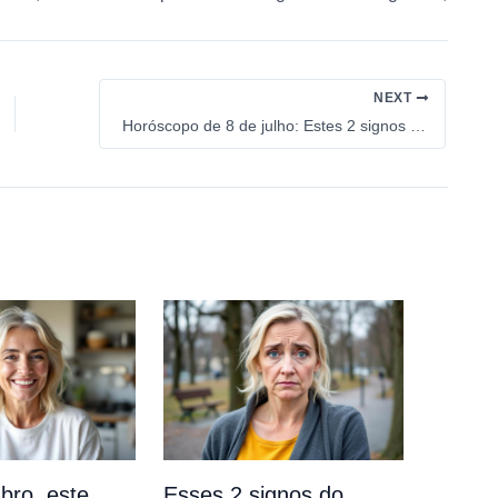
NEXT
Horóscopo de 8 de julho: Estes 2 signos do zodíaco receberão um pedido que vai mudar tudo em sua vida amorosa e não coloca ponto no final
ro, este
Esses 2 signos do