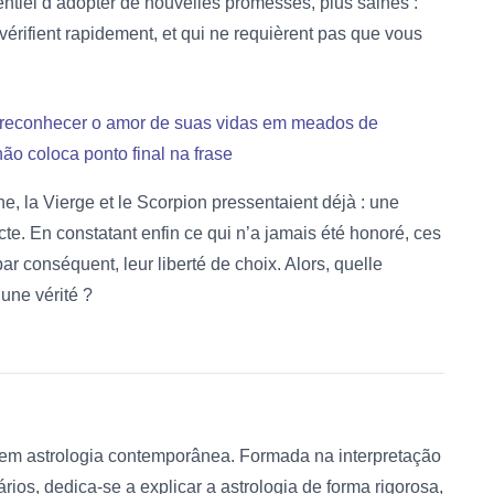
sentiel d’adopter de nouvelles promesses, plus saines :
érifient rapidement, et qui ne requièrent pas que vous
o reconhecer o amor de suas vidas em meados de
o coloca ponto final na frase
e, la Vierge et le Scorpion pressentaient déjà : une
te. En constatant enfin ce qui n’a jamais été honoré, ces
 par conséquent, leur liberté de choix. Alors, quelle
une vérité ?
a em astrologia contemporânea. Formada na interpretação
ários, dedica-se a explicar a astrologia de forma rigorosa,