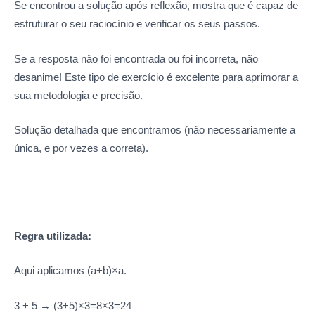
Se encontrou a solução após reflexão, mostra que é capaz de
estruturar o seu raciocínio e verificar os seus passos.
Se a resposta não foi encontrada ou foi incorreta, não
desanime! Este tipo de exercício é excelente para aprimorar a
sua metodologia e precisão.
Solução detalhada que encontramos (não necessariamente a
única, e por vezes a correta).
Regra utilizada:
Aqui aplicamos
(
a
+
b
)
×
a
.
3 + 5 →
(
3
+
5
)
×
3
=
8
×
3
=
24