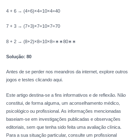
4 + 6 →
(
4
+
6
)
×
4
=
10
×
4
=
40
7 + 3 →
(
7
+
3
)
×
7
=
10
×
7
=
70
8 + 2 →
(
8
+
2
)
×
8
=
10
×
8
=
∗
∗
80
∗
∗
Solução: 80
Antes de se perder nos meandros da internet, explore outros
jogos e testes clicando aqui.
Este artigo destina-se a fins informativos e de reflexão. Não
constitui, de forma alguma, um aconselhamento médico,
psicológico ou profissional. As informações mencionadas
baseiam-se em investigações publicadas e observações
editoriais, sem que tenha sido feita uma avaliação clínica.
Para a sua situação particular, consulte um profissional